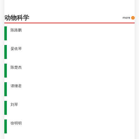
动物科学
陈路鹏
晏依琴
陈楚杰
谭继君
刘琴
徐明明