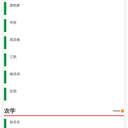
唐凯辉
毕胜
易其臻
江凯
杨洪涛
彭勃
农学
郭丹丹