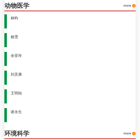
动物医学
林昀
杨雪
余亚玲
刘灵康
王明灿
谢永生
环境科学