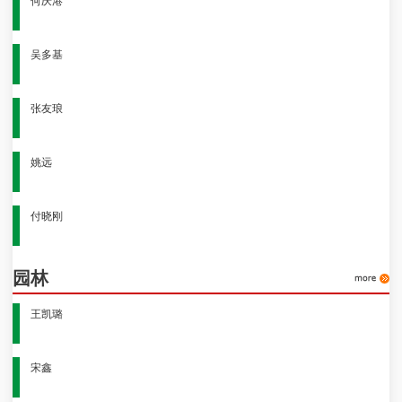
何庆港
吴多基
张友琅
姚远
付晓刚
园林
王凯璐
宋鑫