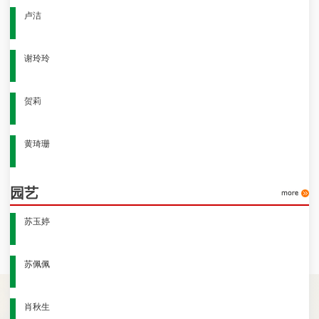
卢洁
谢玲玲
贺莉
黄琦珊
园艺
苏玉婷
苏佩佩
肖秋生