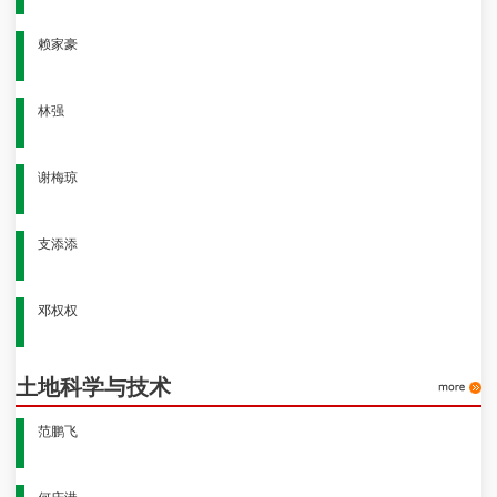
赖家豪
林强
谢梅琼
支添添
邓权权
土地科学与技术
范鹏飞