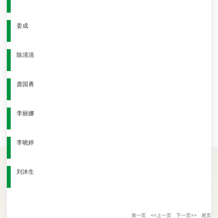
姜成
陈清清
龚国勇
李丽娜
李晓婷
刘沐生
第一页
<<上一页
下一页>>
尾页