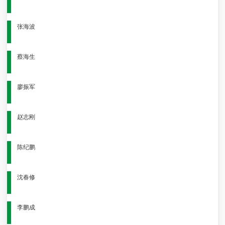
张海波
蔡海生
廖振军
赵志刚
陈纪鹏
沈春修
李鹏成