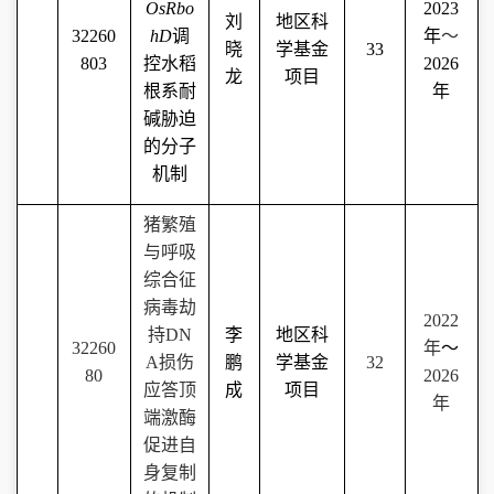
OsRbo
2023
刘
地区科
32260
hD
调
年
～
晓
学基金
33
803
控水稻
2026
龙
项目
根系耐
年
碱胁迫
的分子
机制
猪繁殖
与呼吸
综合征
病毒劫
2022
持
DN
李
地区科
32260
年
～
A
损伤
鹏
学基金
32
80
2026
应答顶
成
项目
年
端激酶
促进自
身复制