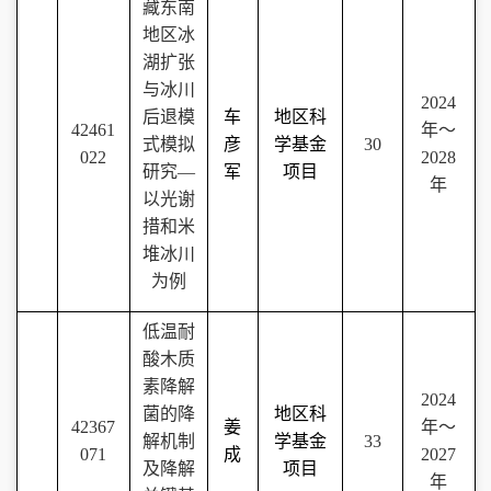
藏东南
地区冰
湖扩张
与冰川
2024
后退模
车
地区科
42461
年～
式模拟
彦
学基金
30
022
2028
研究―
军
项目
年
以光谢
措和米
堆冰川
为例
低温耐
酸木质
素降解
2024
菌的降
地区科
42367
姜
年～
解机制
学基金
33
071
成
2027
及降解
项目
年