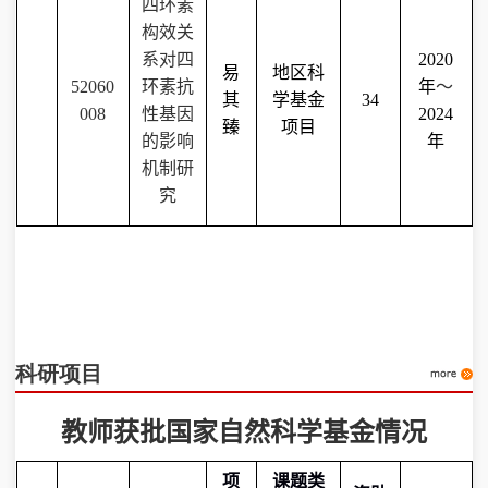
四环素
构效关
系对四
2020
易
地区科
52060
环素抗
年
～
其
学基金
34
008
性基因
2024
臻
项目
的影响
年
机制研
究
科研项目
教师获批
国家自然科学基金
情况
项
课题类