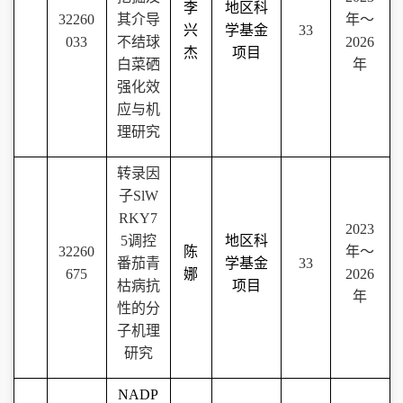
李
地区科
32260
其介导
年～
兴
学基金
33
033
不结球
2026
杰
项目
白菜硒
年
强化效
应与机
理研究
转录因
子
SlW
RKY7
2023
5
调控
地区科
32260
陈
年～
番茄青
学基金
33
675
娜
2026
枯病抗
项目
年
性的分
子机理
研究
NADP