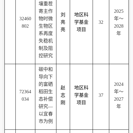
壤重茬
寄主作
2025
刘
地区科
32460
物时微
年
～
亮
学基金
32
802
生物区
2028
亮
项目
系再度
年
失稳机
制及阻
控研究
碳中和
导向下
的富硒
2024
赵
地区科
72364
稻田生
年～
志
学基金
37
034
态补偿
2027
刚
项目
研究—
年
以宜春
市为例