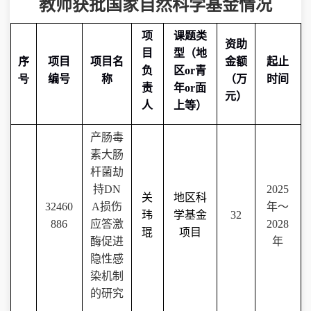
教师获批
国家自然科学基金
情况
项
课题类
资助
目
型（
地
序
项目
项目
名
金额
起止
负
区
or
青
号
编号
称
（万
时间
责
年
or
面
元）
人
上等
）
产肠毒
素大肠
杆菌劫
持
DN
2025
关
地区科
32460
A
损伤
年～
玮
学基金
32
886
应答激
2028
琨
项目
酶促进
年
隐性感
染机制
的研究