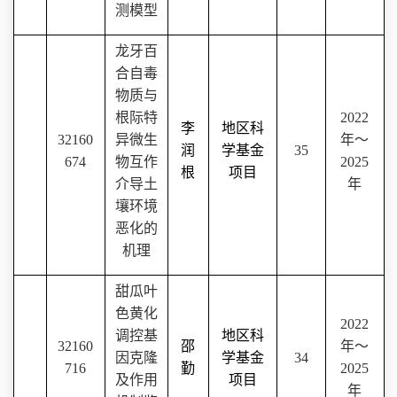
测模型
龙牙百
合自毒
物质与
根际特
2022
李
地区科
32160
异微生
年～
润
学基金
35
674
物互作
2025
根
项目
介导土
年
壤环境
恶化的
机理
甜瓜叶
色黄化
2022
调控基
地区科
32160
邵
年～
因克隆
学基金
34
716
勤
2025
及作用
项目
年