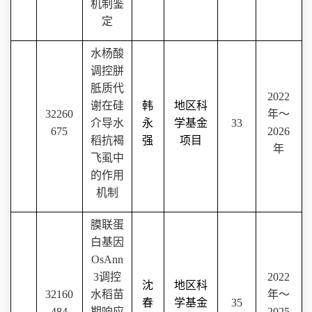
机制鉴
定
水杨酸
调控胼
胝质代
2022
谢在硅
韩
地区科
32260
年～
介导水
永
学基金
33
675
2026
稻抗褐
强
项目
年
飞虱中
的作用
机制
膜联蛋
白基因
OsAnn
3
调控
2022
沈
地区科
32160
水稻苗
年～
春
学基金
35
484
期响应
2025