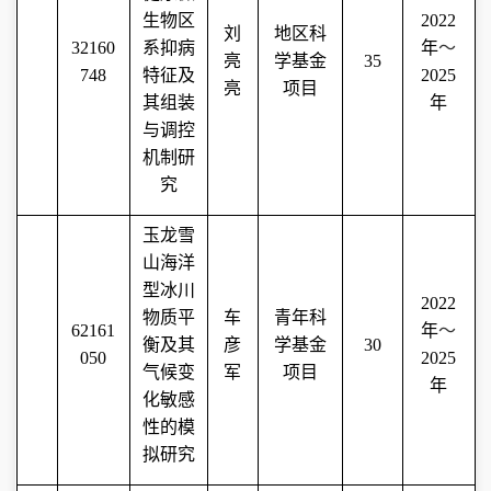
生物区
2022
刘
地区科
32160
系抑病
年
～
亮
学基金
35
748
特征及
2025
亮
项目
其组装
年
与调控
机制研
究
玉龙雪
山海洋
型冰川
2022
物质平
车
青年科
62161
年
～
衡及其
彦
学基金
30
050
2025
气候变
军
项目
年
化敏感
性的模
拟研究