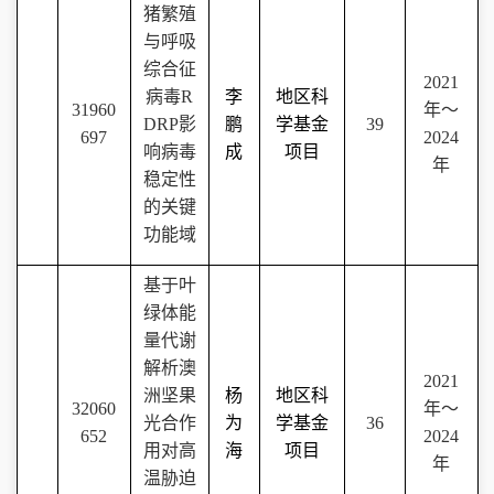
猪繁殖
与呼吸
综合征
2021
病毒
R
李
地区科
31960
年～
DRP
影
鹏
学基金
39
697
2024
响病毒
成
项目
年
稳定性
的关键
功能域
基于叶
绿体能
量代谢
解析澳
2021
洲坚果
杨
地区科
32060
年～
光合作
为
学基金
36
652
2024
用对高
海
项目
年
温胁迫