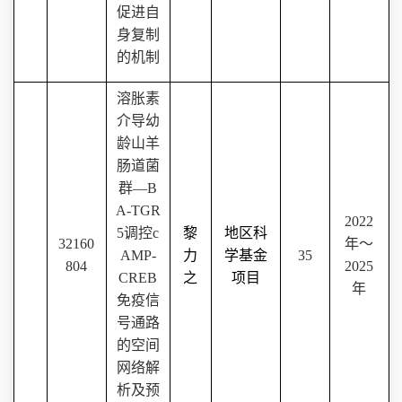
促进自
身复制
的机制
溶胀素
介导幼
龄山羊
肠道菌
群—
B
A-TGR
2022
5
调控
c
黎
地区科
32160
年～
AMP-
力
学基金
35
804
2025
CREB
之
项目
年
免疫信
号通路
的空间
网络解
析及预