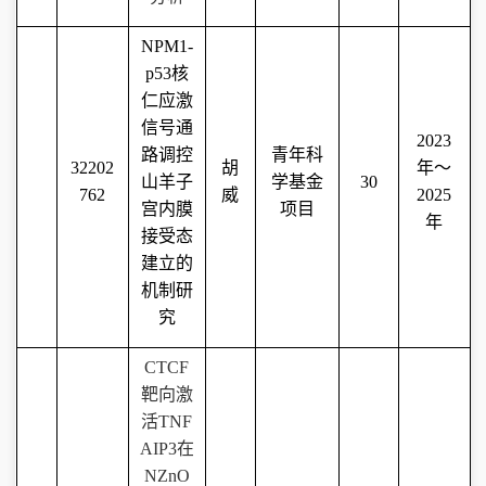
NPM1-
p53
核
仁应激
信号通
2023
路调控
青年科
32202
胡
年～
山羊子
学基金
30
762
威
2025
宫内膜
项目
年
接受态
建立的
机制研
究
CTCF
靶向激
活
TNF
AIP3
在
NZnO