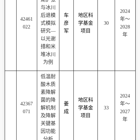
与冰川
2024
后退模
车
地区科
42461
年～
式模拟
彦
学基金
30
022
2028
研究―
军
项目
年
以光谢
措和米
堆冰川
为例
低温耐
酸木质
素降解
2024
菌的降
地区科
42367
姜
年～
解机制
学基金
33
071
成
2027
及降解
项目
年
关键基
因功能
分析