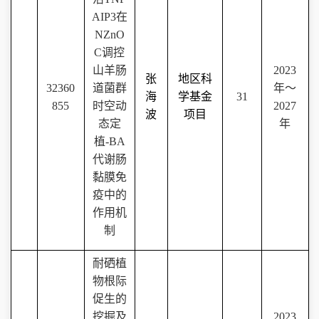
AIP3
在
NZnO
C
调控
山羊肠
202
3
张
地区科
32360
道菌群
年～
海
学基金
31
855
时空动
202
7
波
项目
态定
年
植
-BA
代谢肠
黏膜免
疫中的
作用机
制
耐硒植
物根际
促生的
挖掘及
2023