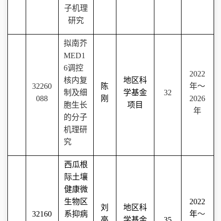
子机理
研究
拟南芥
MED1
6
调控
2022
核内复
地区科
32260
陈
年～
制及细
学基金
32
088
刚
2026
胞生长
项目
年
的分子
机理研
究
西瓜根
际土壤
健康微
生物区
2022
刘
地区科
32160
系抑病
年
～
亮
学基金
35