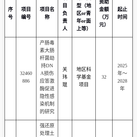
资助
目
型（
地
序
项目
项目
名
金额
起止
负
区
or
青
号
编号
称
（万
时间
责
年
or
面
元）
人
上等
）
产肠毒
素大肠
杆菌劫
持
DN
2025
关
地区科
32460
A
损伤
年～
玮
学基金
32
886
应答激
2028
琨
项目
酶促进
年
隐性感
染机制
的研究
强还原
处理土