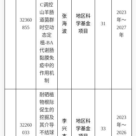
C
调控
山羊肠
202
3
张
地区科
32360
道菌群
年～
海
学基金
31
855
时空动
202
7
波
项目
态定
年
植
-BA
代谢肠
黏膜免
疫中的
作用机
制
耐硒植
物根际
促生的
挖掘及
2023
李
地区科
32260
其介导
年～
兴
学基金
33
033
不结球
2026