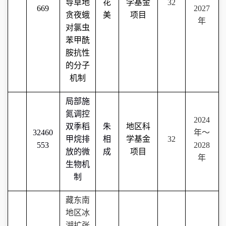
导草地
花
学基金
32
669
2027
贪夜蛾
美
项目
年
对氯虫
苯甲酰
胺抗性
的分子
机制
局部施
氮调控
2024
双季稻
朱
地区科
32460
年～
甲烷排
相
学基金
32
553
202
8
放的微
成
项目
年
生物机
制
藏东南
地区冰
湖扩张