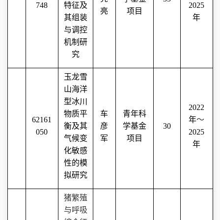
748
特征及
2025
亮
项目
其组装
年
与调控
机制研
究
玉龙雪
山海洋
型冰川
2022
物质平
车
青年科
62161
年
～
衡及其
彦
学基金
30
050
2025
气候变
军
项目
年
化敏感
性的模
拟研究
猪繁殖
与呼吸