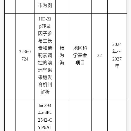
市为例
HD-Zi
p
转录
因子参
与生长
2024
素和茉
杨
地区科
32360
年～
莉素调
为
学基金
32
724
2027
控的澳
海
项目
年
洲坚果
果穗发
育机制
解析
lnc393
4-miR-
2542-C
YP6A1