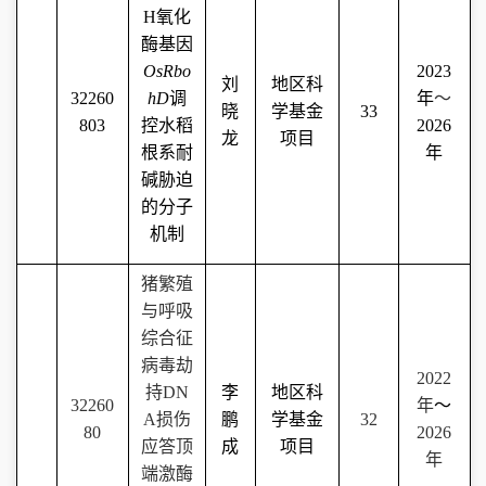
H
氧化
酶基因
OsRbo
2023
刘
地区科
32260
hD
调
年
～
晓
学基金
33
803
控水稻
2026
龙
项目
根系耐
年
碱胁迫
的分子
机制
猪繁殖
与呼吸
综合征
病毒劫
2022
持
DN
李
地区科
32260
年
～
A
损伤
鹏
学基金
32
80
2026
应答顶
成
项目
年
端激酶