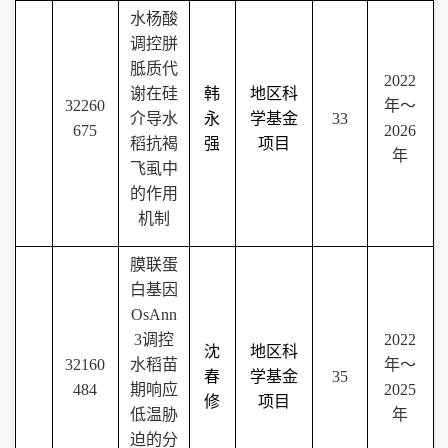
水杨酸
调控胼
胝质代
2022
谢在硅
韩
地区科
32260
年～
介导水
永
学基金
33
675
2026
稻抗褐
强
项目
年
飞虱中
的作用
机制
膜联蛋
白基因
OsAnn
3
调控
2022
沈
地区科
32160
水稻苗
年～
春
学基金
35
484
期响应
2025
修
项目
低温胁
年
迫的分