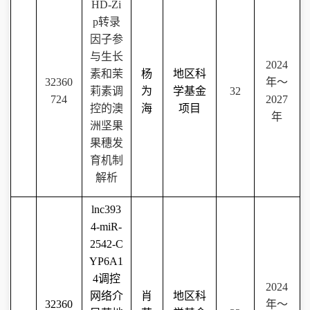
HD-Zi
p
转录
因子参
与生长
2024
素和茉
杨
地区科
32360
年～
莉素调
为
学基金
32
724
2027
控的澳
海
项目
年
洲坚果
果穗发
育机制
解析
lnc393
4-miR-
2542-C
YP6A1
4
调控
2024
网络介
肖
地区科
32360
年～