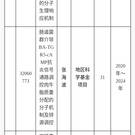
的分子
生理响
应机制
肠道菌
群介导
BA-TG
R5-cA
MP
抗
202
0
炎信号
张
地区科
32060
年～
通路调
海
学基金
31
773
202
4
控肉牛
波
项目
年
脂质重
分配的
分子机
制及锌
源调控