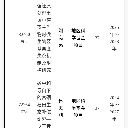
强还原
处理土
壤重茬
寄主作
2025
刘
地区科
32460
物时微
年
～
亮
学基金
32
802
生物区
2028
亮
项目
系再度
年
失稳机
制及阻
控研究
碳中和
导向下
的富硒
2024
赵
地区科
72364
稻田生
年～
志
学基金
37
034
态补偿
2027
刚
项目
研究—
年
以宜春