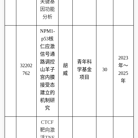
关键基
因功能
分析
NPM1-
p53
核
仁应激
信号通
2023
路调控
青年科
32202
胡
年～
山羊子
学基金
30
762
威
2025
宫内膜
项目
年
接受态
建立的
机制研
究
CTCF
靶向激
活
TNF