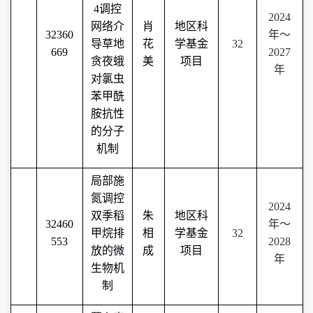
4
调控
2024
网络介
肖
地区科
32360
年～
导草地
花
学基金
32
669
2027
贪夜蛾
美
项目
年
对氯虫
苯甲酰
胺抗性
的分子
机制
局部施
氮调控
2024
双季稻
朱
地区科
32460
年～
甲烷排
相
学基金
32
553
202
8
放的微
成
项目
年
生物机
制