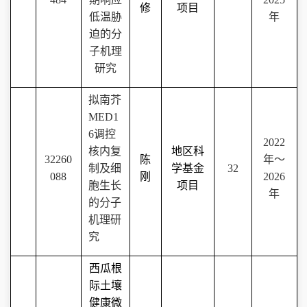
修
项目
低温胁
年
迫的分
子机理
研究
拟南芥
MED1
6
调控
2022
核内复
地区科
32260
陈
年～
制及细
学基金
32
088
刚
2026
胞生长
项目
年
的分子
机理研
究
西瓜根
际土壤
健康微