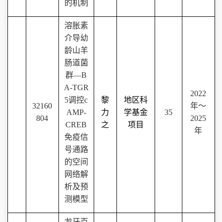
的机制
溶胀素
介导幼
龄山羊
肠道菌
群—
B
A-TGR
2022
5
调控
c
黎
地区科
32160
年～
AMP-
力
学基金
35
804
2025
CREB
之
项目
年
免疫信
号通路
的空间
网络解
析及预
测模型
龙牙百