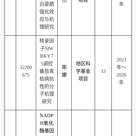
杰
项目
白菜硒
年
强化效
应与机
理研究
转录因
子
SlW
RKY7
2023
5
调控
地区科
32260
陈
年～
番茄青
学基金
33
675
娜
2026
枯病抗
项目
年
性的分
子机理
研究
NADP
H
氧化
酶基因