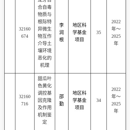
合自毒
物质与
根际特
2022
李
地区科
32160
异微生
年～
润
学基金
35
674
物互作
2025
根
项目
介导土
年
壤环境
恶化的
机理
甜瓜叶
色黄化
2022
调控基
地区科
32160
邵
年～
因克隆
学基金
34
716
勤
2025
及作用
项目
年
机制鉴
定