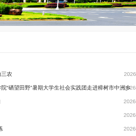
助三农
2026
院“硒望田野”暑期大学生社会实践团走进樟树市中洲乡
2026
知
2026
2026
练
2026