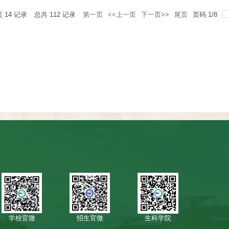
页
14
记录
总共
112
记录
第一页
<<上一页
下一页>>
尾页
页码
1
/
8
学校官微
招生官微
生科学院