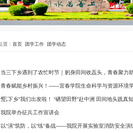
位置：
首页
团学工作
团学动态
当三下乡遇到了农忙时节｜躬身田间收藠头，青春聚力
青春赋能乡村振兴！——宜春学院生命科学与资源环境学
开...
“三下乡”我们出发啦！ “硒望田野”赴中洲 田间地头践真
我院举办征兵工作宣讲会
以“演”筑防，以“练”备战——我院开展实验室消防安全演