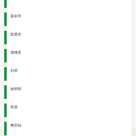
晏依琴
陈楚杰
谭继君
刘琴
徐明明
李震
樊庆灿