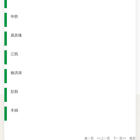
毕胜
易其臻
江凯
杨洪涛
彭勃
丰娟
第一页
<<上一页
下一页>>
尾页