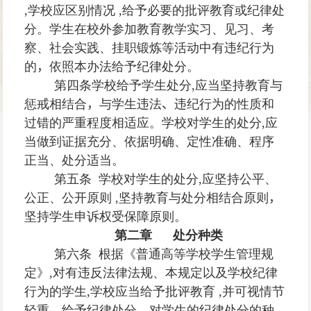
,
学校应区别情况
,
给予必要的批评教育或纪律处
分。学生在校外参加教育教学实习、见习、考
察、社会实践、挂职锻炼等活动中有违纪行为
的
，
依照本办法给予纪律处分。
第四条
学校给予学生处分
,
应当坚持教育与
惩戒相结合
，
与学生违法
、
违纪行为的性质和
过错的严重程度相适应。学校对学生的处分
,
应
当做到证据充分、依据明确、定性准确、程序
正当、处分适当。
第五条 学校对学生的处分
,
应坚持公平、
公正、公开原则
,
坚持教育与处分相结合原则
，
坚持学生申诉权受保障原则。
第二章 处分种类
第六条 根据《普通高等学校学生管理规
定》
,
对有违反法律法规、本规定以及学校纪律
行为的学生
,
学校应当给予批评教育
,
并可视情节
轻重
，
给予纪律处分。对学生的纪律处分的种