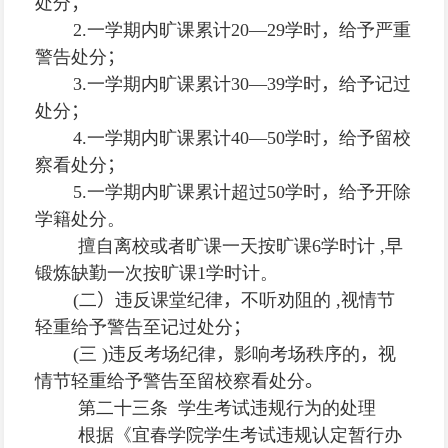
处分
；
2.
一学期内旷课累计
20—29
学时
，
给予严重
警告处分
；
3.
一学期内旷课累计
30—39
学时
，
给予记过
处分
；
4.
一学期内旷课累计
40—50
学时
，
给予留校
察看处分
；
5
.
一学期内旷课累计超过
50
学时
，
给予开除
学籍处分。
擅自离校或者旷课一天按旷课
6
学时计
,
早
锻炼缺勤一次按旷课
1
学时计。
(
二
）
违反课堂纪律
，
不听劝阻的
,
视情节
轻重给予警告至记过处分
；
(
三
)
违反考场纪律
，
影响考场秩序的
，
视
情节轻重给予警告至留校察看处分
。
第二十三条 学生考试违规行为的处理
根据《宜春学院学生考试违规认定暂行办