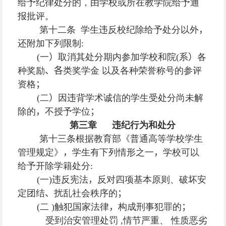
给予纪律处分的，由学校或所在教学院给予通
报批评。
第十二条 学生违反校纪除给予处分以外
，
还附加下列限制
:
(
一
）
取消其处分期内参加学校和院
(
系
）
各
种奖励
、各
类奖学金 以及各种荣誉称号的参评
资格
；
(
二
）
因违背学术诚信的学生受处分尚未解
除的
，
不授予学位
；
第三章 违纪行为和处分
第十三条
根据教育部《普通高等学校学生
管理规定》
，
学生有下列情形之一
，
学校可以
给予开除学籍处分
:
(
一
)
违反宪法
，
反对四项基本原则、破坏安
定团结
、
扰乱社会秩序的
；
(
二
)
触犯国家法律
，
构成刑事犯罪的
；
受到治安管理处罚
,
情节严重、 性质恶劣