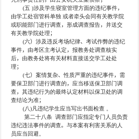
(
五
)
涉及学生寝室管理方面的违纪事件
，
由学工处宿管科单独 或者牵头会同有关教学院
或职能部门进行调查
，
形成调查报告
，
并送交
有关教学院处理
；
(
六
）
涉及违反考场纪律
、
考试作弊的违纪
事件
，
由考区主考认定
，
报教务处调查核实
后
，
由教务处将有关材料直接送交学工处处
理
；
(
七
）
案情复杂
、
性质严重的违纪事件
，
需
要保卫部门进行调查的
，
应当移送保卫部门调
查
，
其违纪行为的最终认定材料以保卫处的调
查结论为准
；
(
八
)
凡违纪学生应当写出书面检查 。
第二十八条
调查部门应指定专门人员负责
违纪违法事件的调查
。
与本案有利害关系的人
员应当回避。