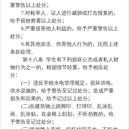
重警告以上处分
；
7.
对检举人、证人进行威胁或打击报复的
，
给予留校察看以上处分
；
8.
严重侵害他人利益的
，
给予严重警告以上
处分
；
9.
有其他攻击、伤害他人行为的
，
比照上述
条款处理。
第十八条 学生有下列损坏公共或者私人财
物行为之一的
，
根据情节轻重
，
给予相应处
分
：
(
一
）
违反学校水电管理规定
，
损坏供电
、
供水设施的
，
给予警告至记过处分
；
造成严重
损失和后果的
，
给予记过以上处分
；
(
二
)
在建筑物上踏脚印、打球印、乱涂乱
画、乱张贴
，
在桌椅上刻划
，
不听劝教的
，
给
予警告至记过处分
；