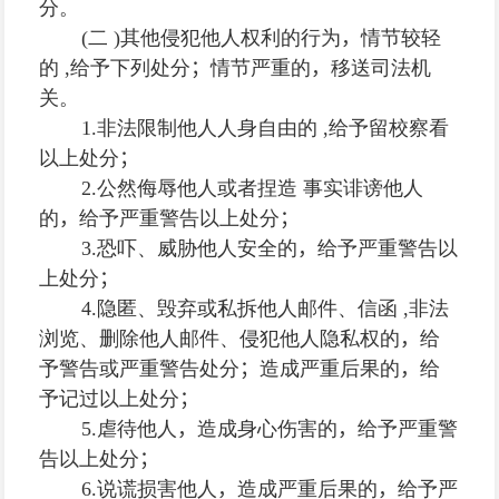
分。
(
二
)
其他侵犯他人权利的行为
，
情节较轻
的
,
给予下列处分
；
情节严重的
，
移送司法机
关。
1.
非法限制他人人身自由的
,
给予留校察看
以上处分
；
2.
公然侮辱他人或者捏造 事实诽谤他人
的
，
给予严重警告以上处分
；
3.
恐吓、威胁他人安全的
，
给予严重警告以
上处分
；
4.
隐匿、毁弃或私拆他人邮件、信函
,
非法
浏览、删除他人邮件、侵犯他人隐私权的
，
给
予警告或严重警告处分
；
造成严重后果的
，
给
予记过以上处分
；
5.
虐待他人
，
造成身心伤害的
，
给予严重警
告以上处分
；
6.
说谎损害他人
，
造成严重后果的
，
给予严