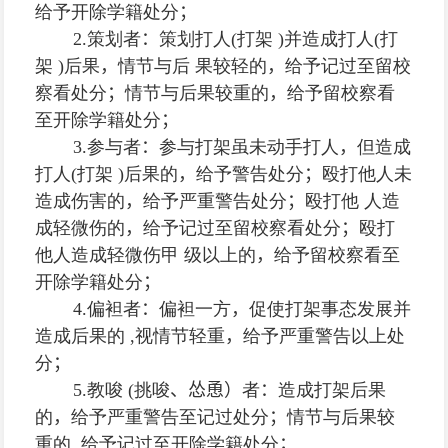
给予开除学籍处分
；
2.
策划者
：
策划打人
(
打架
)
并造成打人
(
打
架
)
后果
，
情节与后 果较轻的
，
给予记过至留校
察看处分
；
情节与后果较重的
，
给予留校察看
至开除学籍处分
；
3.
参与者
：
参与打架虽未动手打人
，
但造成
打人
(
打架
)
后果的
，
给予警告处分
；
殴打他人未
造成伤害的
，
给予严重警告处分
；
殴打他 人造
成轻微伤的
，
给予记过至留校察看处分
；
殴打
他人造成轻微伤甲 级以上的
，
给予留校察看至
开除学籍处分
；
4.
偏袒者
：
偏袒一方
，
促使打架事态发展并
造成后果的
,
视情节轻重
，
给予严重警告以上处
分
；
5.
教唆
(
挑唆
、怂恿）
者
：
造成打架后果
的
，
给予严重警告至记过处分
；
情节与后果较
重的
,
给予记过至开除学籍处分
；