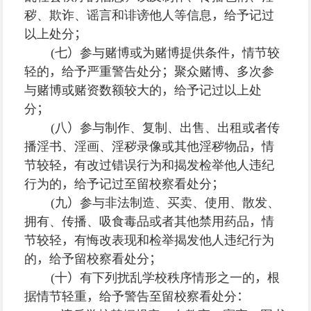
秽、欺诈、谣言和诽谤他人等信息
，
给予记过
以上处分
；
(
七
）
参与赌博或为赌博提供条件
，
情节较
轻的
，
给予严重警告处分
；
聚众赌博
、
多次参
与赌博或赌资数额较大的
，
给予记过以上处
分
；
(
八
）
参与制作、复制、出售、出租或者传
播淫书、淫画、淫秽录像或其他淫秽物品
，
情
节较轻
，
有改过错误行为和揭发检举他人违纪
行为的
，
给予记过至留校察看处分
；
(
九
）
参与非法制造、买卖、使用、散发、
拥有、传播、吸食毒品或者其他禁用药品
，
情
节较轻
，
有悔改表现和检举揭发他人违纪行为
的
，
给予留校察看处分
；
(
十
）
有下列扰乱学校秩序情形之一的
，
根
据情节轻重
，
给予警告至留校察看处分
：