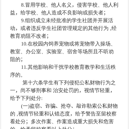
8.
冒用学校、他人名义
，
侵害学校、他人利
益
，
给学校、他人造成不良影响或损失者
；
9.
组织成立未经批准的学生社团并开展活
动
，
或者违反学生社团管理规定的其他行为
,
经
教育劝阻不改者
；
10.
在校园内饲养宠物或将宠物带入操场、
教室、办公室、实验室、宿舍等场所且不听劝
阻的
；
11.
其他影响和干扰学校教育教学和生活秩
序的。
第十六条
学生有下列侵犯公私财物行为之
一
，
尚不够刑事和 治安处罚的
，
视情节轻重
，
给予下列处分
:
(
一
)
盗窃
、
诈骗
、
抢夺
、
敲诈勒索公私财物
的
,
视情节轻重和认错态度
，
给予警告至留校察
看处分
；
多次作案、作案造成重大损失和危害