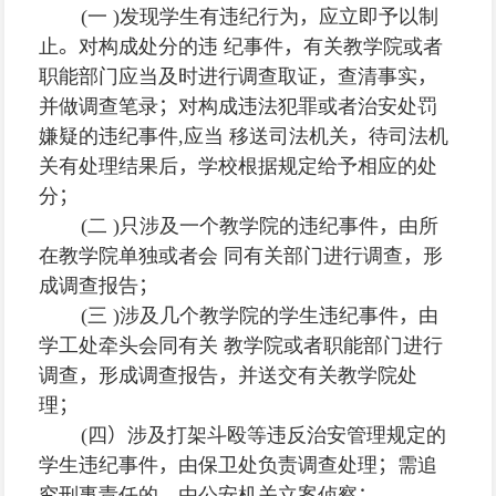
(
一
)
发现学生有违纪行为
，
应立即予以制
止
。
对构成处分的违 纪事件
，
有关教学院或者
职能部门应当及时进行调查取证
，
查清事实
，
并做调查笔录
；
对构成违法犯罪或者治安处罚
嫌疑的违纪事件
,
应当 移送司法机关
，
待司法机
关有处理结果后
，
学校根据规定给予相应的处
分
；
(
二
)
只涉及一个教学院的违纪事件
，
由所
在教学院单独或者会 同有关部门进行调查
，
形
成调查报告
；
(
三
)
涉及几个教学院的学生违纪事件
，
由
学工处牵头会同有关 教学院或者职能部门进行
调查
，
形成调查报告
，
并送交有关教学院处
理
；
(
四
）
涉及打架斗殴等违反治安管理规定的
学生违纪事件
，
由保卫处负责调查处理
；
需追
究刑事责任的
，
由公安机关立案侦察
；