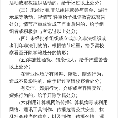
活动或邪教组织活动的
，
给予记过以上处分
；
(
三
）
未经批准
,
非法组织或参与集会
、
游行
示威等活动
，
视情节 轻重给予批评教育或警告
处分
；
情节严重或造成了严重后果的
，
给予组
织者或积极参与者记过以上处分
；
(
四
）
未经批准组织成立或加入非法组织或
者刊印非法刊物的
，
根据情节轻重
，
给予留校
察看至开除学籍处分的情形
；
(
五
)
实施性骚扰
、
猥亵他人
，
给予严重警告
以上处分
；
在营业性场所有陪舞
、
陪歌
、
陪酒行为
，
造成不良影响的
，
给予记过至留校察看处分
；
有卖淫、嫖娼行为
，
介绍或者容留卖淫、
嫖娼行为的
，
给予开除学籍处分
；
(
六
)
利用计算机网络传播计算机病毒或利用
网络
、
通讯工具制作
、
传播危害公共安全、扰
乱社会秩序的信息
，
以及制作、传播色情、淫