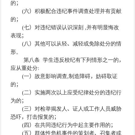
的
；
(
六
）
积极配合违纪事件调查处理并有贡献
的
；
(
七
）
对违纪错误认识深刻
,
并有明显悔改
表现
；
(
八
）
其他可以从轻
、
减轻或免除处分的情
形。
第八条 学生违反校纪有下列情形之一的
，
应从重处分
:
(
一
）
故意影响调查
,
制造障碍
，
妨碍取证
的
；
(
二
）
实施两次以上应受纪律处分的违纪行
为的
；
(
三
）
对检举揭发人
、
证人或工作人员威胁
恐吓
，
打击报复的
；
(
四
）
在共同违纪行为中起主要作用的
；
(
五
）
群体性危机事件的策划者
、
召集者或