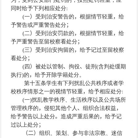
为，受到公安部门处罚的，按照处罚轻重，应
同时给予下列相应处分
:
(
一
）
受到治安警告的
，
根据情节轻重
，
给
予警告或严重警告处分
；
(
二
）
受到治安罚款的
，
根据情节轻重
，
给
予严重警告至留校察看处分
；
(
三
）
受到治安拘留的
，
给予记过至留校察
看处分
；
(
四
）
被处以管制
、
拘役
、
徒刑
(
含判处缓期
执行
)
的
，
给予开除学籍处分。
第十五条
学生有下列扰乱公共秩序或者学
校秩序情形之一的视情节轻重
，
给予相应处分
:
(
一
)
扰乱教学秩序、生活秩序以及公共场所
管理秩序的
，
侵犯其他个人
、
组织合法权益
，
给予警告以上处分
。
造成严重后果的
，
给予记
过以上处分
；
（二）
组织、策划、参与非法宗教、迷信