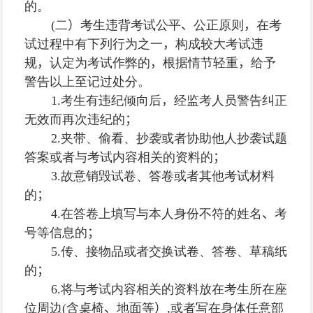
的。
(
二
）
考生违背考试公平
、
公正原则
，
在考
试过程中有下列行为之一
，
构成较大考试违
规
，
认定为考试作弊的
，
根据情节轻重
，
给予
警告以上至记过处分。
1.
考生有违纪倾向后
，
经监考人员警告纠正
无效而再次违纪的
；
2.
夹带、偷看、抄袭或者协助他人抄袭试题
答案或者与考试内容相关的资料的
；
3.
故意销毁试卷、答卷或者其他考试材料
的
；
4.
在答卷上填写与本人身份不符的姓名
、
考
号等信息的
；
5.
传、接物品或者交换试卷、答卷、草稿纸
的
；
6.
将与考试内容相关的资料放在考生所在座
位周边
(
含桌椅
、
地面等
）
,
或者写在身体任意部