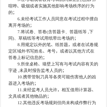
喧哗
、
吸烟或者实施其他影响考场秩序的行为
的
；
6.
未经考试工作人员同意在考试过程中擅自
离开考场的
；
7.
将试卷、答卷
(
含答题卡、答题纸等
,
下
同
)
、草稿纸等考试用纸带出考场的
；
8.
用规定以外的笔
、
纸答题
，
或者在试卷规
定区域外书写姓名
、
考号
，
或者以其他方式在
答卷上标记信息的
；
9.
所坐桌椅
、
墙壁上写有与考试内容有关的
字迹
,
未及时报告监考人员的
；
10.
携带管制刀具等各类可能伤害他人的凶
器进入考场的
；
11.
未经监考人员允许
，
相互借用计算器
、
文具或者其他物品的
；
12.
其他违反考场规则但尚未构成作弊行为