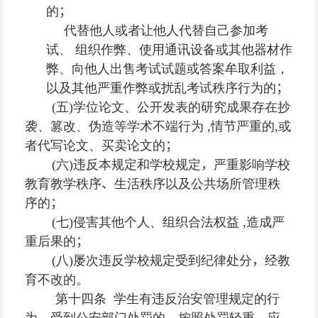
的
；
代替他人或者让他人代替自己参加考
试、 组织作弊、使用通讯设备或其他器材作
弊、向他人出售考试试题或答案牟取利益，
以及其他严重作弊或扰乱考试秩序行为的
；
(
五
)
学位论文、公开发表的研究成果存在抄
袭、篡改、伪造等学术不端行为
,
情节严重的
,
或
者代写论文、买卖论文的
；
(
六
)
违反本规定和学校规定
，
严重影响学校
教育教学秩序
、
生活秩序以及公共场所管理秩
序的
；
(
七
)
侵害其他个人、组织合法权益
,
造成严
重后果的
；
(
八
)
屡次违反学校规定受到纪律处分
，
经教
育不改的。
第十四条 学生有违反治安管理规定的行