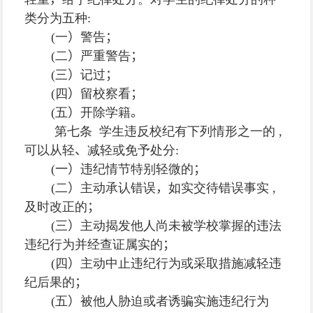
类分为五种
:
(
一
）
警告
；
(
二
）
严重警告
；
(
三
）
记过
；
(
四
）
留校察看
；
(
五
）
开除学籍
。
第七条 学生违反校纪有下列情形之一的
,
可以从轻
、
减轻或免予处分
:
(
一）
违纪情节特别轻微的
；
(
二
）
主动承认错误
，
如实交待错误事实
,
及时改正的
；
(
三
）
主动揭发他人尚未被学校掌握的违法
违纪行为并经查证属实的
；
(
四
）
主动中止违纪行为或采取措施减轻违
纪后果的
；
(
五
）
被他人胁迫或者诱骗实施违纪行为