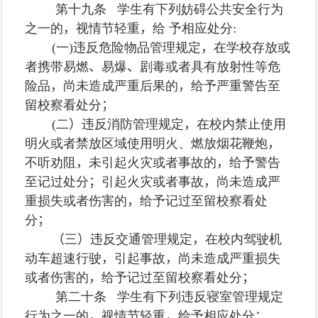
第十九条 学生有下列妨碍公共安全行为
之一的
，
视情节轻重
，
给 予相应处分
:
(
一
)
违反危险物品管理规定
，
在学校存放或
者携带易燃
、
易爆
、
剧毒或者具有放射性等危
险品
，
尚未造成严重后果的
，
给予严重警告至
留校察看处分
；
(
二
）
违反消防管理规定
，
在校内禁止使用
明火或者禁放区域使用明火、燃放烟花鞭炮
，
不听劝阻
，
未引起火灾或者事故的
，
给予警告
至记过处分
；
引起火灾或者事故
，
尚未造成严
重损失或者伤害的
，
给予记过至留校察看处
分
；
（
三
）
违反交通管理规定
，
在校内驾驶机
动车超速行驶
，
引起事故
，
尚未造成严重损失
或者伤害的
，
给予记过至留校察看处分
；
第二十条 学生有下列违反寝室管理规定
行为之一的
，
视情节轻重
，
给予相应处分
：