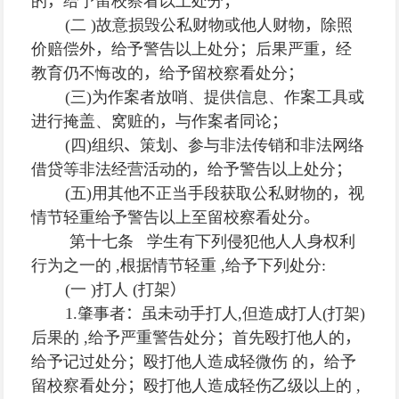
的
，
给予留校察看以上处分
；
(
二
)
故意损毁公私财物或他人财物
，
除照
价赔偿外
，
给予警告以上处分
；
后果严重
，
经
教育仍不悔改的
，
给予留校察看处分
；
(
三
)
为作案者放哨、提供信息、作案工具或
进行掩盖、窝赃的
，
与作案者同论
；
(
四
)
组织
、
策划
、
参与非法传销和非法网络
借贷等非法经营活动的
，
给予警告以上处分
；
(
五
)
用其他不正当手段获取公私财物的
，
视
情节轻重给予警告以上至留校察看处分
。
第十七条 学生有下列侵犯他人人身权利
行为之一的
,
根据情节轻重
,
给予下列处分
:
(
一
)
打人
(
打架
）
1.
肇事者
：
虽未动手打人
,
但造成打人
(
打架
)
后果的
,
给予严重警告处分
；
首先殴打他人的
，
给予记过处分
；
殴打他人造成轻微伤 的
，
给予
留校察看处分
；
殴打他人造成轻伤乙级以上的
,