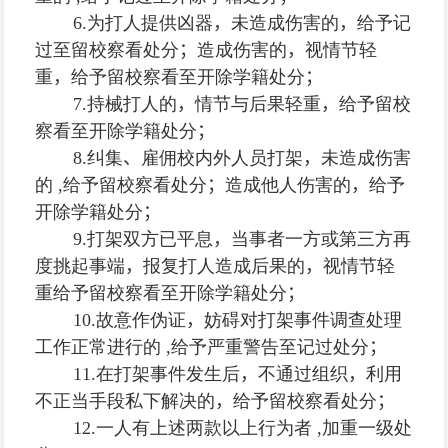
6
.
为打人提供凶器
，
未造成伤害的
，
给予记
过至留校察看处分
；
造成伤害的
，
视情节轻
重
，
给予留校察看至开除学籍处分
；
7.
持械打人的
，
情节与后果轻重
，
给予留校
察看至开除学籍处分
；
8.
纠集
、
雇佣校内外人员打架
，
未造成伤害
的
,
给予留校察看处分
；
造成他人伤害的
，
给予
开除学籍处分
；
9.
打架双方已平息
，
当事者一方或第三方再
度挑起事端
，
报复打人造成后果的
，
视情节轻
重给予留校察看至开除学籍处分
；
10.
故意作伪证
，
妨碍对打架事件调查处理
工作正常进行的
,
给予严重警告至记过处分
；
11.
在打架事件发生后
，
不通过组织
，
利用
不正当手段私下解决的
，
给予留校察看处分
；
12.
一人有上述两款以上行为者
,
加重一级处