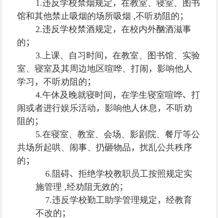
1.
违反学校禁烟规定
，
在教室、寝室、图书
馆和其他禁止吸烟的场所吸烟
,
不听劝阻的
；
2.
违反学校禁酒规定
，
在校内外酗酒滋事
的
；
3.
上课、自习时间
，
在教室、图书馆、实验
室、寝室及其周边地区喧哗、打闹
，
影响他人
学习
，
不听劝阻的
；
4.
午休及晚就寝时间
，
在学生寝室喧哗
、
打
闹或者进行娱乐活动
，
影响他人休息
，
不听劝
阻的
；
5.
在寝室、教室、会场、影剧院、餐厅等公
共场所起哄、闹事、扔砸物品
，
扰乱公共秩序
的
；
6
.
阻碍
、
拒绝学校教职员工按照规定实
施管理
,
经劝阻无效的
；
7.
违反学校勤工助学管理规定
，
经教育
不改的
；