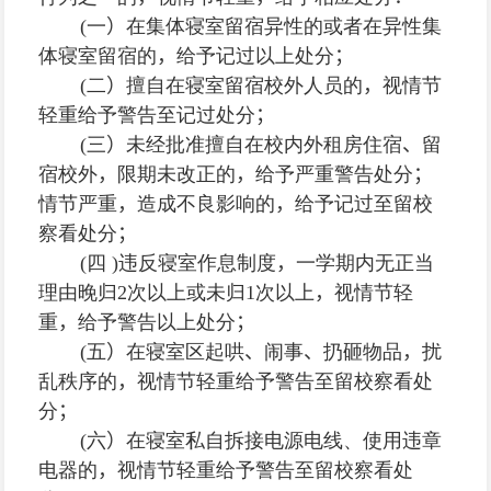
(
一
）
在集体寝室留宿异性的或者在异性集
体寝室留宿的
，
给予记过以上处分
；
(
二
）
擅自在寝室留宿校外人员的
，
视情节
轻重给予警告至记过处分
；
(
三
）
未经批准擅自在校内外租房住宿
、
留
宿校外
，
限期未改正的
，
给予严重警告处分
；
情节严重
，
造成不良影响的
，
给予记过至留校
察看处分
；
(
四
)
违反寝室作息制度
，
一学期内无正当
理由晚归
2
次以上或未归
1
次以上
，
视情节轻
重
，
给予警告以上处分
；
(
五
）
在寝室区起哄
、
闹事
、
扔砸物品
，
扰
乱秩序的
，
视情节轻重给予警告至留校察看处
分
；
(
六
）
在寝室私自拆接电源电线、使用违章
电器的
，
视情节轻重给予警告至留校察看处