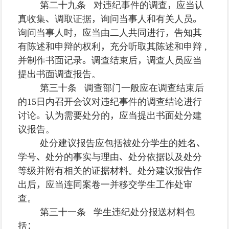
第二十九条 对违纪事件的调查
，
应当认
真收集
、
调取证据
，
询问当事人和有关人员
。
询问当事人时
，
应当由二人共同进行
，
告知其
有陈述和申辩的权利
，
充分听取其陈述和申辩
,
并制作书面记录
。
调查结束后
，
调查人员应当
提出书面调查报告。
第三十条 调查部门一般应在调查结束后
的
15
日内召开会议对违纪事件的调查结论进行
讨论
。
认为需要处分的
，
应当提出书面处分建
议报告。
处分建议报告应包括被处分学生的姓名
、
学号
、
处分的事实与理由
、
处分依据以及处分
等级并附有相关的证据材料。处分建议报告作
出后
，
应当连同案卷一并移交学生工作处审
查。
第三十一条 学生违纪处分报送材料包
括
：