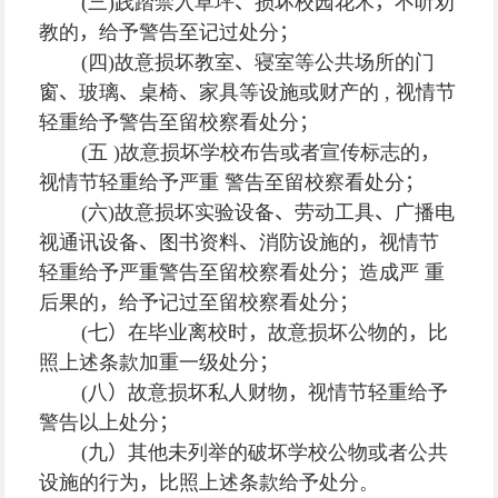
(
三
)
践踏禁入草坪
、
损坏校园花木
，
不听劝
教的
，
给予警告至记过处分
；
(
四
)
故意损坏教室
、
寝室等公共场所的门
窗
、
玻璃
、
桌椅
、
家具等设施或财产的
,
视情节
轻重给予警告至留校察看处分
；
(
五
)
故意损坏学校布告或者宣传标志的
，
视情节轻重给予严重 警告至留校察看处分
；
(
六
)
故意损坏实验设备
、
劳动工具
、
广播电
视通讯设备
、
图书资料
、
消防设施的
，
视情节
轻重给予严重警告至留校察看处分
；
造成严 重
后果的
，
给予记过至留校察看处分
；
(
七
）
在毕业离校时
，
故意损坏公物的
，
比
照上述条款加重一级处分
；
(
八
）
故意损坏私人财物
，
视情节轻重给予
警告以上处分
；
(
九
）
其他未列举的破坏学校公物或者公共
设施的行为
，
比照上述条款给予处分。