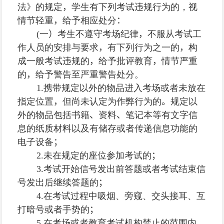
法》的规定
，
学生有下列考试违规行为的，视
情节轻重
，
给予相应处分
：
(
一
）
考生不遵守考场纪律
，
不服从考试工
作人员的安排与要求
，
有下列行为之一的
，
构
成一般考试违规的
，
给予批评教育
，
情节严重
的
，
给予警告至严重警告处分。
1.
携带规定以外的物品进入考场或者未放在
指定位置
，
但尚未认定为作弊行为的
。
规定以
外的物品包括书籍
、
资料
、
笔记本等有文字信
息的纸质材料以及有储存或者传递信息功能的
电子设备
；
2.
未在规定的座位参加考试的
；
3.
考试开始信号发出前答题或者考试结束信
号发出后继续答题的
；
4.
在考试过程中吸烟、旁窥、交头接耳、互
打暗号或者手势的
；
5.
在考场或者教育考试机构禁止的范围内
，