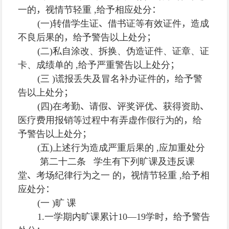
一的
，
视情节轻重
,
给予相应处分
：
(
一
)
转借学生证
、
借书证等有效证件
，
造成
不良后果的
，
给予警告以上处分
；
(
二
)
私自涂改、拆换、伪造证件、证章、证
卡、成绩单的
,
给予严重警告以上处分
；
(
三
)
谎报丢失及冒名补办证件的
，
给予警
告以上处分
；
(
四
)
在考勤
、
请假
、
评奖评优
、
获得资助
、
医疗费用报销等过程中有弄虚作假行为的
，
给
予警告以上处分
；
(
五
)
上述行为造成严重后果的
,
应加重处分
第二十二条 学生有下列旷课及违反课
堂
、
考场纪律行为之一 的
，
视情节轻重
,
给予相
应处分
：
(
一
)
旷 课
1.
一学期内旷课累计
10—19
学时
，
给予警告