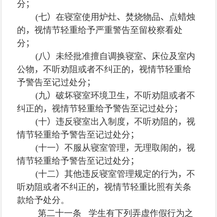
分
；
(
七
）
在寝室使用炉灶
、
焚烧物品
、
点蜡烛
的
，
视情节轻重给予严重警告至留校察看处
分
；
(
八
）
未经批准擅自调换寝室
、
床位及室内
公物
，
不听劝阻或者不纠正的
，
视情节轻重给
予警告至记过处分
；
(
九
）
破坏寝室环境卫生
，
不听劝阻或者不
纠正的
，
视情节轻重给予警告至记过处分
；
(
十
）
违反寝室出入制度
，
不听劝阻的
，
视
情节轻重给予警告至记过处分
；
(
十一
）
不服从寝室管理
，
无理取闹的
，
视
情节轻重给予警告至记过处分
；
(
十二
）
其他违反寝室管理规定的行为
，
不
听劝阻或者不纠正的
，
视情节轻重比照有关条
款给予处分。
第二十一条 学生有下列弄虚作假行为之