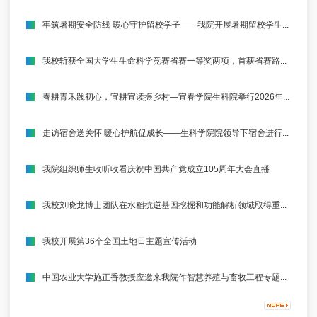
牢筑暑期安全防线 暖心守护留校学子——我院开展暑期留校学生...
我校斩获全国大学生生命科学竞赛省赛一等奖两项，首获省赛路...
春耕青禾践初心，宜耕宜读振乡村—宜春学院生科院举行2026年...
走访宿舍送关怀 暖心护航促成长——生科学院院领导下宿舍进行...
我院组织师生收听收看庆祝中国共产党成立105周年大会直播
我校刘晓龙博士团队在水稻抗逆基因挖掘和功能解析领域取得重...
我校开展第36个全国土地日主题宣传活动
中国农业大学施正香教授应邀来我院作智慧养殖与畜牧工程专题...