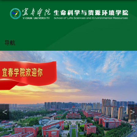
导航
<
>